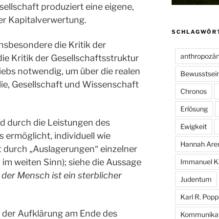
ellschaft produziert eine eigene,
er Kapitalverwertung.
SCHLAGWÖR
insbesondere die Kritik der
anthropozä
e Kritik der Gesellschaftsstruktur
ebs notwendig, um über die realen
Bewusstsei
lie, Gesellschaft und Wissenschaft
Chronos
Erlösung
rd durch die Leistungen des
Ewigkeit
ermöglicht, individuell wie
Hannah Are
rt durch „Auslagerungen“ einzelner
 im weiten Sinn); siehe die Aussage
Immanuel K
:
der Mensch ist ein sterblicher
Judentum
Karl R. Popp
 der Aufklärung am Ende des
Kommunikat