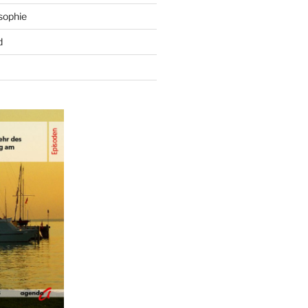
sophie
d