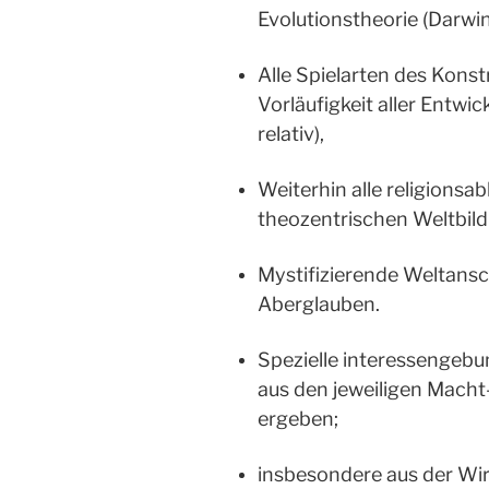
Evolutionstheorie (Darwin
Alle Spielarten des Kons
Vorläufigkeit aller Entwic
relativ),
W
eiterhin alle religion
theozentrischen Weltbild
Mystifizierende Weltans
Aberglauben.
Spezielle interessengeb
aus den jeweiligen Macht
ergeben;
insbesondere aus der Wir