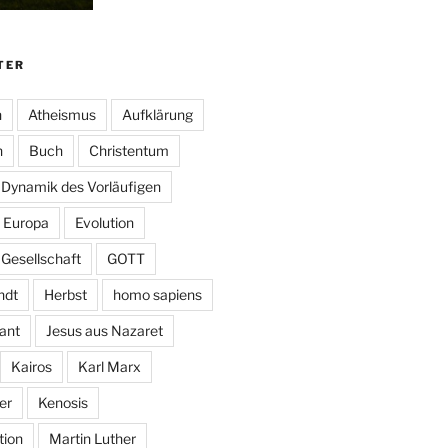
TER
n
Atheismus
Aufklärung
n
Buch
Christentum
Dynamik des Vorläufigen
Europa
Evolution
Gesellschaft
GOTT
ndt
Herbst
homo sapiens
ant
Jesus aus Nazaret
Kairos
Karl Marx
er
Kenosis
ion
Martin Luther