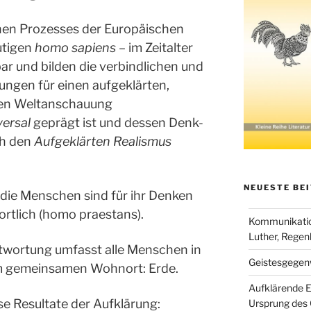
chen Prozesses der Europäischen
utigen
homo sapiens
– im Zeitalter
r und bilden die verbindlichen und
gen für einen aufgeklärten,
en Weltanschauung
versal
geprägt ist und dessen Denk-
ch den
Aufgeklärten Realismus
NEUESTE BE
 die Menschen sind für ihr Denken
ortlich (homo praestans).
Kommunikation
Luther, Regen
ntwortung umfasst alle Menschen in
Geistesgegenw
im gemeinsamen Wohnort: Erde.
Aufklärende E
e Resultate der Aufklärung:
Ursprung des 