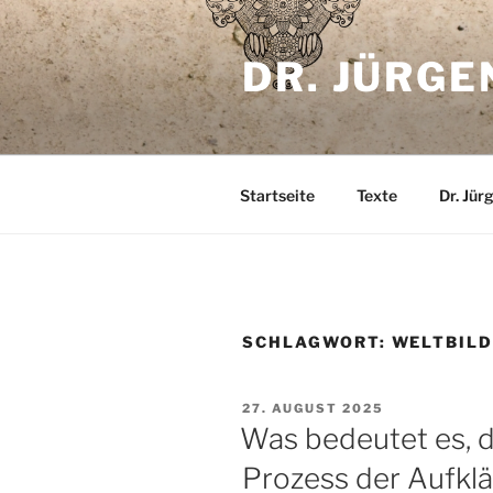
Zum
Inhalt
DR. JÜRGE
springen
Startseite
Texte
Dr. Jür
SCHLAGWORT:
WELTBIL
VERÖFFENTLICHT
27. AUGUST 2025
AM
Was bedeutet es, 
Prozess der Aufkl