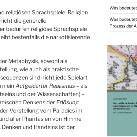
Was bedeutet
und religiösen Sprachspiele: Religion
Was bedeutet
nicht die generelle
Prozess der A
er bedürfen religiöse Sprachspiele
eibt bestenfalls die narkotisierende
der Metaphysik, sowohl als
ellung, wie auch als praktische
equenzen sind nicht jede Spielart
rn ein
Aufgeklärter Realismus –
als
tseins und der Wissenschaften)
–
anischen
Denkens der
Erlösung.
der Vorstellung vom Paradies im
und aller Phantasien von Himmel
s Denken und Handelns ist der