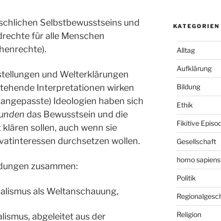
schlichen Selbstbewusstseins und
KATEGORIEN
rechte für alle Menschen
henrechte).
Alltag
Aufklärung
stellungen und Welterklärungen
Bildung
estehende Interpretationen wirken
 angepasste) Ideologien haben sich
Ethik
bunden
das Bewusstsein und die
Fikitive Episo
klären sollen, auch wenn sie
ivatinteressen durchsetzen wollen.
Gesellschaft
homo sapiens
bildungen zusammen:
Politik
rialismus als Weltanschauung,
Regionalgesc
Religion
alismus, abgeleitet aus der