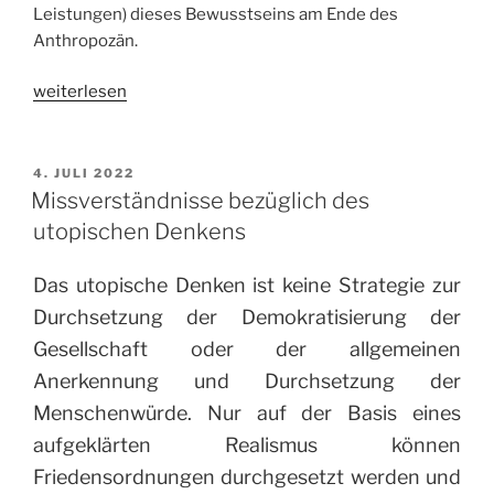
Leistungen) dieses Bewusstseins am Ende des
Anthropozän.
„Anthropologie
weiterlesen
der
Aufklärung:
Exposé
VERÖFFENTLICHT
4. JULI 2022
AM
meiner
Missverständnisse bezüglich des
Argumentation
utopischen Denkens
(Münster
2023)“
Das utopische Denken ist keine Strategie zur
Durchsetzung der Demokratisierung der
Gesellschaft oder der allgemeinen
Anerkennung und Durchsetzung der
Menschenwürde. Nur auf der Basis eines
aufgeklärten Realismus können
Friedensordnungen durchgesetzt werden und