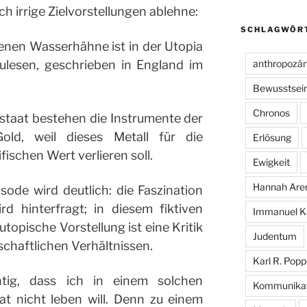
ch irrige Zielvorstellungen ablehne:
SCHLAGWÖR
denen Wasserhähne ist in der Utopia
lesen, geschrieben in England im
anthropozä
Bewusstsei
Chronos
staat bestehen die Instrumente der
ld, weil dieses Metall für die
Erlösung
ischen Wert verlieren soll.
Ewigkeit
Hannah Are
sode wird deutlich: die Faszination
d hinterfragt; in diesem fiktiven
Immanuel K
 utopische Vorstellung ist eine Kritik
Judentum
chaftlichen Verhältnissen.
Karl R. Popp
chtig, dass ich in einem solchen
Kommunikat
at nicht leben will. Denn zu einem