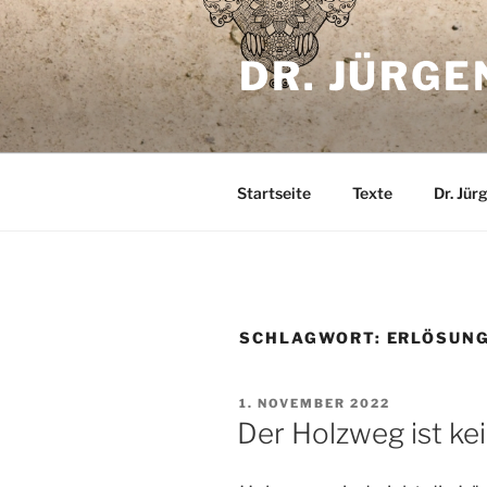
Zum
Inhalt
DR. JÜRGE
springen
Startseite
Texte
Dr. Jür
SCHLAGWORT:
ERLÖSUN
VERÖFFENTLICHT
1. NOVEMBER 2022
AM
Der Holzweg ist ke