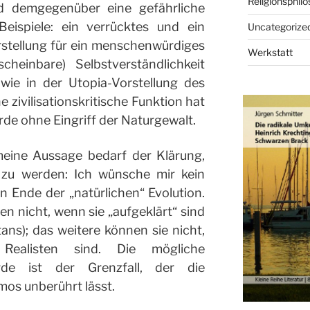
Religionsphilo
nd demgegenüber eine gefährliche
Beispiele: ein verrücktes und ein
Uncategorize
rstellung für ein menschenwürdiges
Werkstatt
heinbare) Selbstverständlichkeit
ie in der Utopia-Vorstellung des
 zivilisationskritische Funktion hat
rde ohne Eingriff der Naturgewalt.
meine Aussage bedarf der Klärung,
 zu werden: Ich wünsche mir kein
n Ende der „natürlichen“ Evolution.
n nicht, wenn sie „aufgeklärt“ sind
ns); das weitere können sie nicht,
Realisten sind. Die mögliche
rde ist der Grenzfall, der die
os unberührt lässt.