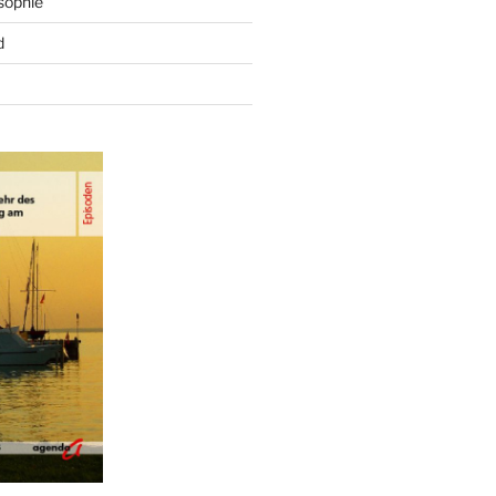
sophie
d