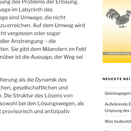
sung des Problems der Erlösung.
rwege im Labyrinth des
ege sind Umwege, die nicht
l zu erreichen. Auf dem Umweg wird
icht vergessen oder sogar
aller Anstrengung – die
alten. Sie gibt dem Mäandern im Feld
über ist die Aussage, der Weg sei
tierung als die
Dynamik des
NEUESTE BE
ichen, gesellschaftlichen und
Geistesgegenw
 Die Struktur des Lösens von
 sowohl bei den Lösungswegen, als
Aufklärende E
Ursprung des 
 provisorisch und antizipativ
Was bedeutet