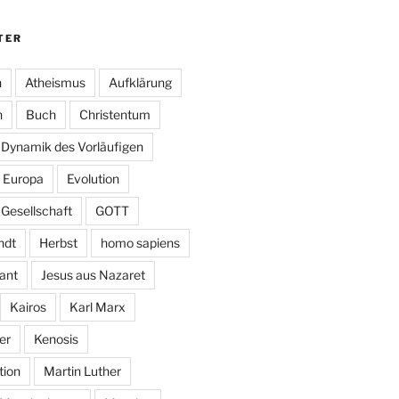
TER
n
Atheismus
Aufklärung
n
Buch
Christentum
Dynamik des Vorläufigen
Europa
Evolution
Gesellschaft
GOTT
ndt
Herbst
homo sapiens
ant
Jesus aus Nazaret
Kairos
Karl Marx
er
Kenosis
ion
Martin Luther