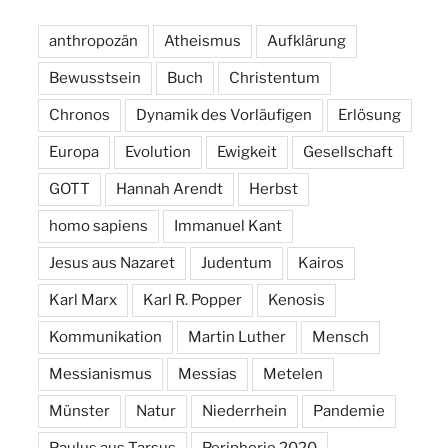
anthropozän
Atheismus
Aufklärung
Bewusstsein
Buch
Christentum
Chronos
Dynamik des Vorläufigen
Erlösung
Europa
Evolution
Ewigkeit
Gesellschaft
GOTT
Hannah Arendt
Herbst
homo sapiens
Immanuel Kant
Jesus aus Nazaret
Judentum
Kairos
Karl Marx
Karl R. Popper
Kenosis
Kommunikation
Martin Luther
Mensch
Messianismus
Messias
Metelen
Münster
Natur
Niederrhein
Pandemie