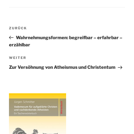
2002 (Originaltitel: The
Emperor‘s New Mind
Concerning Computers,…
Beitragsnavigation
Vorheriger
ZURÜCK
Beitrag
Wahrnehmungsformen: begreifbar – erfahrbar –
erzählbar
Nächster
WEITER
Beitrag
Zur Versöhnung von Atheismus und Christentum