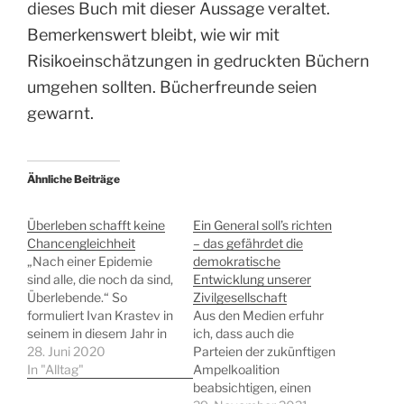
dieses Buch mit dieser Aussage veraltet.
Bemerkenswert bleibt, wie wir mit
Risikoeinschätzungen in gedruckten Büchern
umgehen sollten. Bücherfreunde seien
gewarnt.
Ähnliche Beiträge
Überleben schafft keine
Ein General soll’s richten
Chancengleichheit
– das gefährdet die
„Nach einer Epidemie
demokratische
sind alle, die noch da sind,
Entwicklung unserer
Überlebende.“ So
Zivilgesellschaft
formuliert Ivan Krastev in
Aus den Medien erfuhr
seinem in diesem Jahr in
ich, dass auch die
Englisch und Deutsch
28. Juni 2020
Parteien der zukünftigen
erschienenen Buch „Ist
In "Alltag"
Ampelkoalition
heute schon morgen?
beabsichtigen, einen