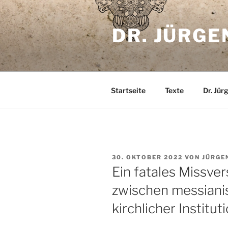
Zum
Inhalt
DR. JÜRGE
springen
Startseite
Texte
Dr. Jür
VERÖFFENTLICHT
30. OKTOBER 2022
VON
JÜRGE
AM
Ein fatales Missver
zwischen messiani
kirchlicher Institut