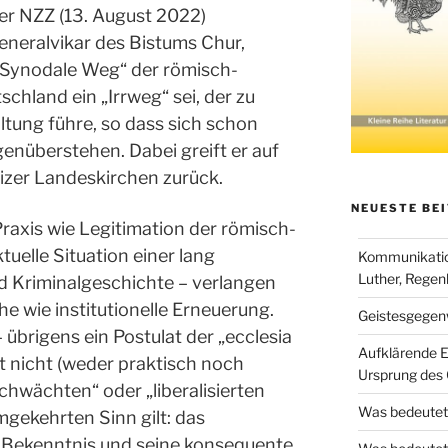
r NZZ (13. August 2022)
neralvikar des Bistums Chur,
 „Synodale Weg“ der römisch-
schland ein „Irrweg“ sei, der zu
ltung führe, so dass sich schon
genüberstehen. Dabei greift er auf
izer Landeskirchen zurück.
NEUESTE BE
 Praxis wie Legitimation der römisch-
tuelle Situation einer lang
Kommunikation
Luther, Regen
d Kriminalgeschichte – verlangen
he wie institutionelle Erneuerung.
Geistesgegenw
übrigens ein Postulat der „ecclesia
Aufklärende E
 nicht (weder praktisch noch
Ursprung des 
hwächten“ oder „liberalisierten
Was bedeutet
gekehrten Sinn gilt: das
Bekenntnis und seine konsequente