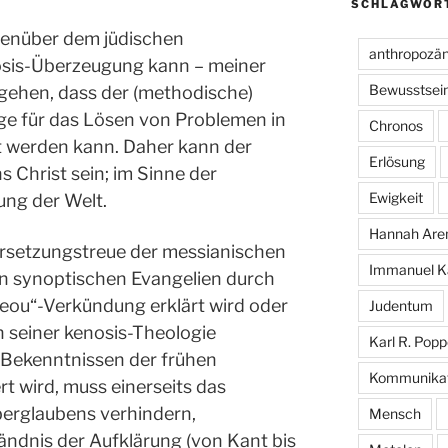
SCHLAGWÖR
genüber dem jüdischen
anthropozä
osis-Überzeugung kann – meiner
Bewusstsei
gehen, dass der (methodische)
ge für das Lösen von Problemen in
Chronos
rt werden kann. Daher kann der
Erlösung
 Christ sein; im Sinne der
Ewigkeit
ung der Welt.
Hannah Are
ersetzungstreue der messianischen
Immanuel K
den synoptischen Evangelien durch
 theou“-Verkündung erklärt wird oder
Judentum
n seiner kenosis-Theologie
Karl R. Popp
n Bekenntnissen der frühen
Kommunikat
rt wird, muss einerseits das
berglaubens verhindern,
Mensch
ändnis der Aufklärung (von Kant bis