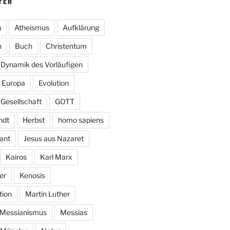
TER
n
Atheismus
Aufklärung
n
Buch
Christentum
Dynamik des Vorläufigen
Europa
Evolution
Gesellschaft
GOTT
ndt
Herbst
homo sapiens
ant
Jesus aus Nazaret
Kairos
Karl Marx
er
Kenosis
ion
Martin Luther
Messianismus
Messias