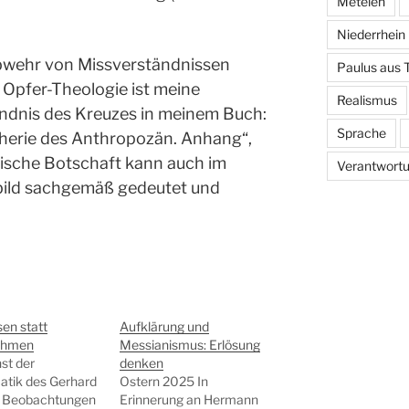
Metelen
Niederrhein
 Abwehr von Missverständnissen
Paulus aus 
 Opfer-Theologie ist meine
Realismus
ndnis des Kreuzes in meinem Buch:
Sprache
herie des Anthropozän. Anhang“,
ische Botschaft kann auch im
Verantwort
bild sachgemäß gedeutet und
en statt
Aufklärung und
ehmen
Messianismus: Erlösung
st der
denken
atik des Gerhard
Ostern 2025 In
r Beobachtungen
Erinnerung an Hermann