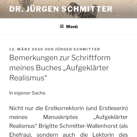
Zum
DR. JÜRGEN SCHMITTER
Inhalt
springen
Menü
VERÖFFENTLICHT
12. MÄRZ 2020
VON
JÜRGEN SCHMITTER
AM
Bemerkungen zur Schriftform
meines Buches „Aufgeklärter
Realismus“
In eigener Sache.
Nicht nur die Erstkorrektorin (und Erstleserin)
meines Manuskriptes „Aufgeklärter
Realismus“ Brigitte Schmitter-Wallenhorst (als
Ehefrau), sondern auch die Lektorin des