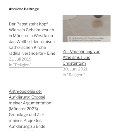
Ähnliche Beiträge
Der Papst steht Kopf
Wie sein Geheimbesuch
in Münster in Westfalen
das Weltbild der römisch-
katholischen Kirche
Zur Versöhnung von
radikal veränderte – Eine
Atheismus und
skurrile
21. Juli 2019
Christentum
Aufklärungsgeschichte
In "Religion"
30. Juni 2021
Vorbemerkung: diese
In "Religion"
folgende „skurrile
Aufklärungsgeschichte“,
eine fiktive Glosse mit
Anthropologie der
„biografischen
Aufklärung: Exposé
Einsprengseln“, ist eine
meiner Argumentation
Vor-Veröffentlichung. Ich
(Münster 2023)
plane, sie – statt eines
Grundlage und Ziel
Nachwortes – in meinem
meines Projektes:
neuen Buch
Aufklärung zu Ende
„Aufgeklärter Realismus.