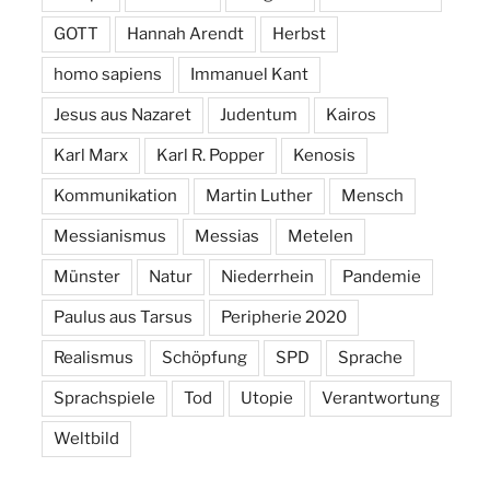
GOTT
Hannah Arendt
Herbst
homo sapiens
Immanuel Kant
Jesus aus Nazaret
Judentum
Kairos
Karl Marx
Karl R. Popper
Kenosis
Kommunikation
Martin Luther
Mensch
Messianismus
Messias
Metelen
Münster
Natur
Niederrhein
Pandemie
Paulus aus Tarsus
Peripherie 2020
Realismus
Schöpfung
SPD
Sprache
Sprachspiele
Tod
Utopie
Verantwortung
Weltbild