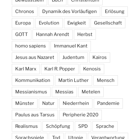
Chronos
Dynamik des Vorläufigen
Erlösung
Europa
Evolution
Ewigkeit
Gesellschaft
GOTT
Hannah Arendt
Herbst
homo sapiens
Immanuel Kant
Jesus aus Nazaret
Judentum
Kairos
Karl Marx
Karl R. Popper
Kenosis
Kommunikation
Martin Luther
Mensch
Messianismus
Messias
Metelen
Münster
Natur
Niederrhein
Pandemie
Paulus aus Tarsus
Peripherie 2020
Realismus
Schöpfung
SPD
Sprache
Sprachspiele
Tod
Utopie
Verantwortung