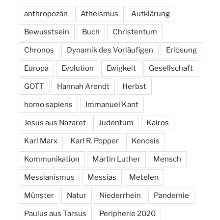
anthropozän
Atheismus
Aufklärung
Bewusstsein
Buch
Christentum
Chronos
Dynamik des Vorläufigen
Erlösung
Europa
Evolution
Ewigkeit
Gesellschaft
GOTT
Hannah Arendt
Herbst
homo sapiens
Immanuel Kant
Jesus aus Nazaret
Judentum
Kairos
Karl Marx
Karl R. Popper
Kenosis
Kommunikation
Martin Luther
Mensch
Messianismus
Messias
Metelen
Münster
Natur
Niederrhein
Pandemie
Paulus aus Tarsus
Peripherie 2020