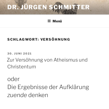
Zum
DR. JÜRGEN SCHMITTER
Inhalt
springen
Menü
SCHLAGWORT:
VERSÖHNUNG
VERÖFFENTLICHT
30. JUNI 2021
AM
Zur Versöhnung von Atheismus und
Christentum
oder
Die Ergebnisse der Aufklärung
zuende
denken