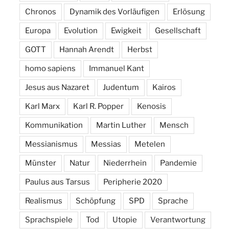
Chronos
Dynamik des Vorläufigen
Erlösung
Europa
Evolution
Ewigkeit
Gesellschaft
GOTT
Hannah Arendt
Herbst
homo sapiens
Immanuel Kant
Jesus aus Nazaret
Judentum
Kairos
Karl Marx
Karl R. Popper
Kenosis
Kommunikation
Martin Luther
Mensch
Messianismus
Messias
Metelen
Münster
Natur
Niederrhein
Pandemie
Paulus aus Tarsus
Peripherie 2020
Realismus
Schöpfung
SPD
Sprache
Sprachspiele
Tod
Utopie
Verantwortung