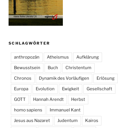
SCHLAGWÖRTER
anthropozän
Atheismus
Aufklärung
Bewusstsein
Buch
Christentum
Chronos
Dynamik des Vorläufigen
Erlösung
Europa
Evolution
Ewigkeit
Gesellschaft
GOTT
Hannah Arendt
Herbst
homo sapiens
Immanuel Kant
Jesus aus Nazaret
Judentum
Kairos