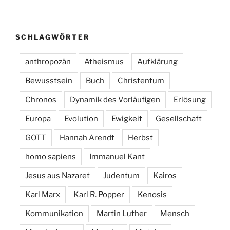
SCHLAGWÖRTER
anthropozän
Atheismus
Aufklärung
Bewusstsein
Buch
Christentum
Chronos
Dynamik des Vorläufigen
Erlösung
Europa
Evolution
Ewigkeit
Gesellschaft
GOTT
Hannah Arendt
Herbst
homo sapiens
Immanuel Kant
Jesus aus Nazaret
Judentum
Kairos
Karl Marx
Karl R. Popper
Kenosis
Kommunikation
Martin Luther
Mensch